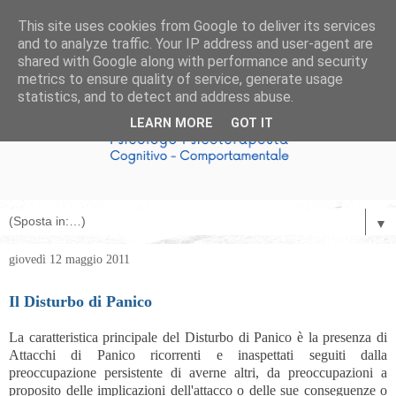
This site uses cookies from Google to deliver its services
and to analyze traffic. Your IP address and user-agent are
shared with Google along with performance and security
metrics to ensure quality of service, generate usage
statistics, and to detect and address abuse.
LEARN MORE
GOT IT
▼
giovedì 12 maggio 2011
Il Disturbo di Panico
La caratteristica principale del Disturbo di Panico è la presenza di
Attacchi di Panico ricorrenti e inaspettati seguiti dalla
preoccupazione persistente di averne altri, da preoccupazioni a
proposito delle implicazioni dell'attacco o delle sue conseguenze o