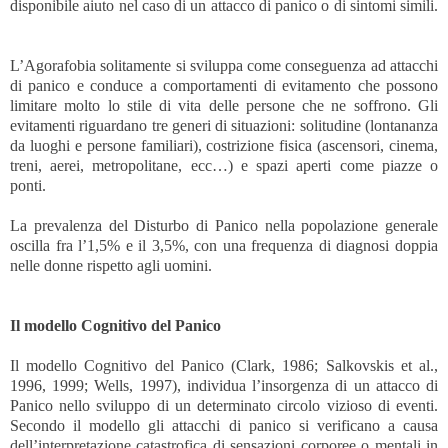
disponibile aiuto nel caso di un attacco di panico o di sintomi simili.
L’Agorafobia solitamente si sviluppa come conseguenza ad attacchi
di panico e conduce a comportamenti di evitamento che possono
limitare molto lo stile di vita delle persone che ne soffrono. Gli
evitamenti riguardano tre generi di situazioni: solitudine (lontananza
da luoghi e persone familiari), costrizione fisica (ascensori, cinema,
treni, aerei, metropolitane, ecc…) e spazi aperti come piazze o
ponti.
La prevalenza del Disturbo di Panico nella popolazione generale
oscilla fra l’1,5% e il 3,5%, con una frequenza di diagnosi doppia
nelle donne rispetto agli uomini.
Il modello Cognitivo del Panico
Il modello Cognitivo del Panico (Clark, 1986; Salkovskis et al.,
1996, 1999; Wells, 1997), individua l’insorgenza di un attacco di
Panico nello sviluppo di un determinato circolo vizioso di eventi.
Secondo il modello gli attacchi di panico si verificano a causa
dell’interpretazione catastrofica di sensazioni corporee o mentali in