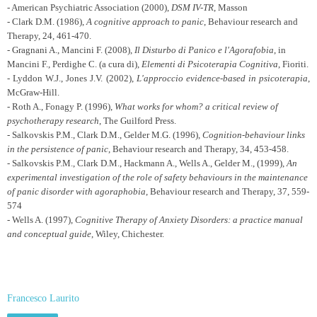
- American Psychiatric Association (2000),
DSM IV-TR
, Masson
- Clark D.M. (1986),
A cognitive approach to panic
, Behaviour research and
Therapy, 24, 461-470.
- Gragnani A., Mancini F. (2008),
Il Disturbo di Panico e l'Agorafobia
, in
Mancini F., Perdighe C. (a cura di),
Elementi di Psicoterapia Cognitiva
, Fioriti.
- Lyddon W.J., Jones J.V. (2002),
L'approccio evidence-based in psicoterapia
,
McGraw-Hill.
- Roth A., Fonagy P. (1996),
What works for whom? a critical review of
psychotherapy research
, The Guilford Press.
- Salkovskis P.M., Clark D.M., Gelder M.G. (1996),
Cognition-behaviour links
in the persistence of panic
, Behaviour research and Therapy, 34, 453-458.
- Salkovskis P.M., Clark D.M., Hackmann A., Wells A., Gelder M., (1999),
An
experimental investigation of the role of safety behaviours in the maintenance
of panic disorder with agoraphobia
, Behaviour research and Therapy, 37, 559-
574
- Wells A. (1997),
Cognitive Therapy of Anxiety Disorders: a practice manual
and conceptual guide
, Wiley, Chichester.
Francesco Laurito