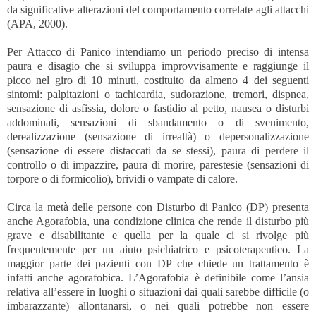
da significative alterazioni del comportamento correlate agli attacchi
(APA, 2000).
Per Attacco di Panico intendiamo un periodo preciso di intensa
paura e disagio che si sviluppa improvvisamente e raggiunge il
picco nel giro di 10 minuti, costituito da almeno 4 dei seguenti
sintomi: palpitazioni o tachicardia, sudorazione, tremori, dispnea,
sensazione di asfissia, dolore o fastidio al petto, nausea o disturbi
addominali, sensazioni di sbandamento o di svenimento,
derealizzazione (sensazione di irrealtà) o depersonalizzazione
(sensazione di essere distaccati da se stessi), paura di perdere il
controllo o di impazzire, paura di morire, parestesie (sensazioni di
torpore o di formicolio), brividi o vampate di calore.
Circa la metà delle persone con Disturbo di Panico (DP) presenta
anche Agorafobia, una condizione clinica che rende il disturbo più
grave e disabilitante e quella per la quale ci si rivolge più
frequentemente per un aiuto psichiatrico e psicoterapeutico. La
maggior parte dei pazienti con DP che chiede un trattamento è
infatti anche agorafobica. L’Agorafobia è definibile come l’ansia
relativa all’essere in luoghi o situazioni dai quali sarebbe difficile (o
imbarazzante) allontanarsi, o nei quali potrebbe non essere