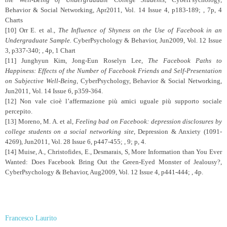
Behavior & Social Networking, Apr2011, Vol. 14 Issue 4, p183-189; , 7p, 4
Charts
[10]
Orr E. et al.,
The Influence of Shyness on the Use of Facebook in an
Undergraduate Sample.
CyberPsychology & Behavior, Jun2009, Vol. 12 Issue
3, p337-340; , 4p, 1 Chart
[11]
Junghyun Kim
,
Jong-Eun Roselyn Lee,
The Facebook Paths to
Happiness: Effects of the Number of Facebook Friends and Self-Presentation
on Subjective Well-Being
, CyberPsychology, Behavior & Social Networking,
Jun2011, Vol. 14 Issue 6, p359-364.
[12]
Non vale cioè l’affermazione più amici uguale più supporto sociale
percepito.
[13]
Moreno
, M. A. et al,
Feeling bad on Facebook: depression disclosures by
college students on a social networking site
, Depression & Anxiety (1091-
4269), Jun2011, Vol. 28 Issue 6, p447-455; , 9; p, 4.
[14]
Muise, A., Christofides, E., Desmarais, S, More Information than You Ever
Wanted: Does Facebook Bring Out the Green-Eyed Monster of Jealousy?
,
CyberPsychology & Behavior, Aug2009, Vol. 12 Issue 4, p441-444; , 4p.
Francesco Laurito