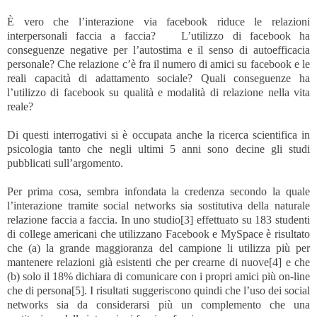
È vero che l’interazione via facebook riduce le relazioni
interpersonali faccia a faccia? L’utilizzo di facebook ha
conseguenze negative per l’autostima e il senso di autoefficacia
personale? Che relazione c’è fra il numero di amici su facebook e le
reali capacità di adattamento sociale? Quali conseguenze ha
l’utilizzo di facebook su qualità e modalità di relazione nella vita
reale?
Di questi interrogativi si è occupata anche la ricerca scientifica in
psicologia tanto che negli ultimi 5 anni sono decine gli studi
pubblicati sull’argomento.
Per prima cosa, sembra infondata la credenza secondo la quale
l’interazione tramite social networks sia sostitutiva della naturale
relazione faccia a faccia. In uno studio
[3]
effettuato su 183 studenti
di college americani che utilizzano Facebook e MySpace è risultato
che (a) la grande maggioranza del campione li utilizza più per
mantenere relazioni già esistenti che per crearne di nuove
[4]
e che
(b) solo il 18% dichiara di comunicare con i propri amici più on-line
che di persona
[5]
. I risultati suggeriscono quindi che l’uso dei social
networks sia da considerarsi più un complemento che una