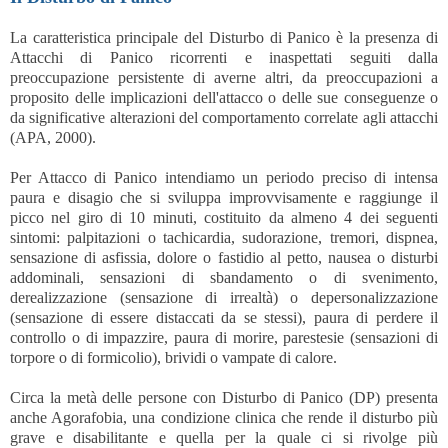
La caratteristica principale del Disturbo di Panico è la presenza di
Attacchi di Panico ricorrenti e inaspettati seguiti dalla
preoccupazione persistente di averne altri, da preoccupazioni a
proposito delle implicazioni dell'attacco o delle sue conseguenze o
da significative alterazioni del comportamento correlate agli attacchi
(APA, 2000).
Per Attacco di Panico intendiamo un periodo preciso di intensa
paura e disagio che si sviluppa improvvisamente e raggiunge il
picco nel giro di 10 minuti, costituito da almeno 4 dei seguenti
sintomi: palpitazioni o tachicardia, sudorazione, tremori, dispnea,
sensazione di asfissia, dolore o fastidio al petto, nausea o disturbi
addominali, sensazioni di sbandamento o di svenimento,
derealizzazione (sensazione di irrealtà) o depersonalizzazione
(sensazione di essere distaccati da se stessi), paura di perdere il
controllo o di impazzire, paura di morire, parestesie (sensazioni di
torpore o di formicolio), brividi o vampate di calore.
Circa la metà delle persone con Disturbo di Panico (DP) presenta
anche Agorafobia, una condizione clinica che rende il disturbo più
grave e disabilitante e quella per la quale ci si rivolge più