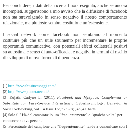
Per concludere, i dati della ricerca finora eseguita, anche se ancora
incompleti, suggeriscono a mio avviso che la diffusione di facebook
non sta stravolgendo in senso negativo il nostro comportamento
relazionale, ma piuttosto sembra costituirne un’estensione.
I social network come facebook non sembrano al momento
costituire più che un utile strumento per incrementare le proprie
opportunità comunicative, con potenziali effetti collaterali positivi
su autostima e senso di auto-efficacia, e negativi in termini di rischio
di sviluppo di nuove forme di dipendenza.
[1]
http://www.businessoggi.com/
[2]
http://www.pianetatech.it/
[3]
Kujath, Carlyne L. (2011),
Facebook and MySpace: Complement or
Substitute for Face-to-Face Interaction?
,
CyberPsychology, Behavior &
Social Networking, Vol. 14 Issue 1/2, p75-78; , 4p, 4 Charts
[4]
Solo il 21% del campione lo usa “frequentemente” o “qualche volta” per
conoscere nuove persone.
[5]
Percentuale del campione che “frequentemente” tende a comunicare con i