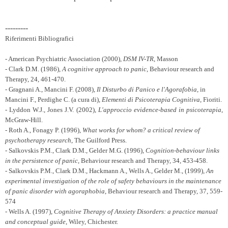
---------
Riferimenti Bibliografici
- American Psychiatric Association (2000),
DSM IV-TR
, Masson
- Clark D.M. (1986),
A cognitive approach to panic
, Behaviour research and
Therapy, 24, 461-470.
- Gragnani A., Mancini F. (2008),
Il Disturbo di Panico e l'Agorafobia
, in
Mancini F., Perdighe C. (a cura di),
Elementi di Psicoterapia Cognitiva
, Fioriti.
- Lyddon W.J., Jones J.V. (2002),
L'approccio evidence-based in psicoterapia
,
McGraw-Hill.
- Roth A., Fonagy P. (1996),
What works for whom? a critical review of
psychotherapy research
, The Guilford Press.
- Salkovskis P.M., Clark D.M., Gelder M.G. (1996),
Cognition-behaviour links
in the persistence of panic
, Behaviour research and Therapy, 34, 453-458.
- Salkovskis P.M., Clark D.M., Hackmann A., Wells A., Gelder M., (1999),
An
experimental investigation of the role of safety behaviours in the maintenance
of panic disorder with agoraphobia
, Behaviour research and Therapy, 37, 559-
574
- Wells A. (1997),
Cognitive Therapy of Anxiety Disorders: a practice manual
and conceptual guide
, Wiley, Chichester.