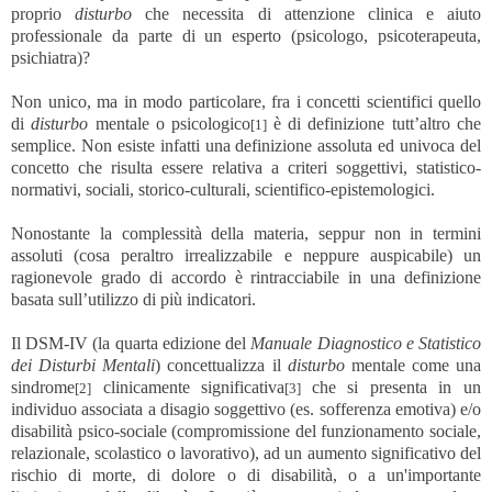
proprio
disturbo
che necessita di attenzione clinica e aiuto
professionale da parte di un esperto (psicologo, psicoterapeuta,
psichiatra)?
Non unico, ma in modo particolare, fra i concetti scientifici quello
di
disturbo
mentale o psicologico
è di definizione tutt’altro che
[1]
semplice. Non esiste infatti una definizione assoluta ed univoca del
concetto che risulta essere relativa a criteri soggettivi, statistico-
normativi, sociali, storico-culturali, scientifico-epistemologici.
Nonostante la complessità della materia, seppur non in termini
assoluti (cosa peraltro irrealizzabile e neppure auspicabile) un
ragionevole grado di accordo è rintracciabile in una definizione
basata sull’utilizzo di più indicatori.
Il DSM-IV (la quarta edizione del
Manuale Diagnostico e Statistico
dei Disturbi Mentali
) concettualizza il
disturbo
mentale come una
sindrome
clinicamente significativa
che si presenta in un
[2]
[3]
individuo associata a disagio soggettivo (es. sofferenza emotiva) e/o
disabilità psico-sociale (compromissione del funzionamento sociale,
relazionale, scolastico o lavorativo), ad un aumento significativo del
rischio di morte, di dolore o di disabilità, o a un'importante