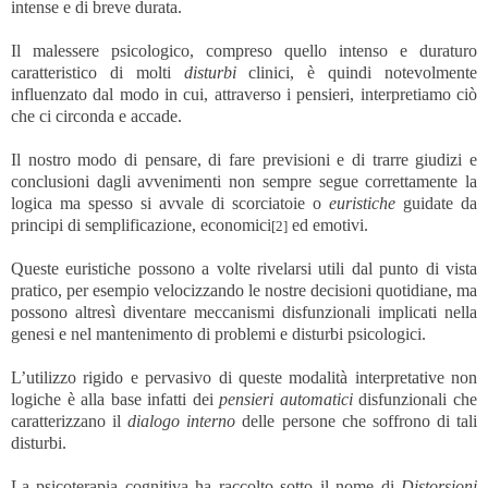
intense e di breve durata.
Il malessere psicologico, compreso quello intenso e duraturo
caratteristico di molti
disturbi
clinici, è quindi notevolmente
influenzato dal modo in cui, attraverso i pensieri, interpretiamo ciò
che ci circonda e accade.
Il nostro modo di pensare, di fare previsioni e di trarre giudizi e
conclusioni dagli avvenimenti non sempre segue correttamente la
logica ma spesso si avvale di scorciatoie o
euristiche
guidate da
principi di semplificazione, economici
ed emotivi.
[2]
Queste euristiche possono a volte rivelarsi utili dal punto di vista
pratico, per esempio velocizzando le nostre decisioni quotidiane, ma
possono altresì diventare meccanismi disfunzionali implicati nella
genesi e nel mantenimento di problemi e disturbi psicologici.
L’utilizzo rigido e pervasivo di queste modalità interpretative non
logiche è alla base infatti dei
pensieri automatici
disfunzionali che
caratterizzano il
dialogo interno
delle persone che soffrono di tali
disturbi.
La psicoterapia cognitiva ha raccolto sotto il nome di
Distorsioni