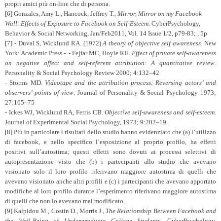
propri amici più on-line che di persona.
[6]
Gonzales, Amy L.
,
Hancock, Jeffrey T.
,
Mirror, Mirror on my Facebook
Wall: Effects of Exposure to Facebook on Self-Esteem.
CyberPsychology,
Behavior & Social Networking, Jan/Feb2011, Vol. 14 Issue 1/2, p79-83; , 5p
[7]
- Duval S, Wicklund RA. (1972)
A theory of objective self awareness
. New
York: Academic Press - - Fejfar MC, Hoyle RH.
Effect of private self-awareness
on negative affect and self-referent attribution: A quantitative review
.
Personality & Social Psychology Review 2000; 4:132–42
- Storms MD.
Videotape and the attribution process: Reversing actors’ and
observers’ points of view
. Journal of Personality & Social Psychology 1973;
27:165–75
- Ickes WJ, Wicklund RA, Ferris CB.
Objective self-awareness and self-esteem
.
Journal of Experimental Social Psychology, 1973; 9:202–19.
[8]
Più in particolare i risultati dello studio hanno evidenziato che (a) l’utilizzo
di facebook, e nello specifico l’esposizione al proprio profilo, ha effetti
positivi sull’autostima; questi effetti sono dovuti ai processi selettivi di
autopresentazione visto che (b) i partecipanti allo studio che avevano
visionato solo il loro profilo riferivano maggiore autostima di quelli che
avevano visionato anche altri profili e (c) i partecipanti che avevano apportato
modifiche al loro profilo durante l’esperimento riferivano maggiore autostima
di quelli che non lo avevano mai modificato.
[9]
Kalpidou M., Costin D.,
Morris J.,
The Relationship Between Facebook and
the Well-Being of Undergraduate College Students
, CyberPsychology,