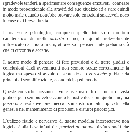
sgradevole tenderà a sperimentare conseguenze emotive
connesse
[1]
in modo proporzionale alla gravità del suo giudizio ed a stare quindi
molto male quando potrebbe provare solo emozioni spiacevoli poco
intense e di breve durata.
Il malessere psicologico, compreso quello intenso e duraturo
caratteristico di molti
disturbi
clinici, è quindi notevolmente
influenzato dal modo in cui, attraverso i pensieri, interpretiamo ciò
che ci circonda e accade.
Il nostro modo di pensare, di fare previsioni e di trarre giudizi e
conclusioni dagli avvenimenti non sempre segue correttamente la
logica ma spesso si avvale di scorciatoie o
euristiche
guidate da
principi di semplificazione, economici
ed emotivi.
[2]
Queste euristiche possono a volte rivelarsi utili dal punto di vista
pratico, per esempio velocizzando le nostre decisioni quotidiane, ma
possono altresì diventare meccanismi disfunzionali implicati nella
genesi e nel mantenimento di problemi e disturbi psicologici.
L’utilizzo rigido e pervasivo di queste modalità interpretative non
logiche è alla base infatti dei
pensieri automatici
disfunzionali che